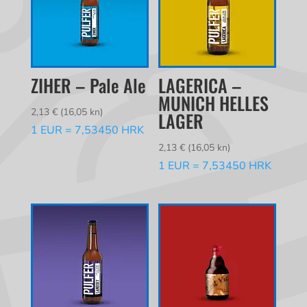
ZIHER – Pale Ale
LAGERICA –
MUNICH HELLES
2,13
€
(16,05 kn)
LAGER
1 EUR = 7,53450 HRK
2,13
€
(16,05 kn)
1 EUR = 7,53450 HRK