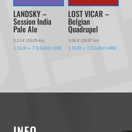
LANDSKY –
LOST VICAR –
Session India
Belgian
Pale Ale
Quadrupel
2,13
€
(16,05 kn)
3,58
€
(26,97 kn)
1 EUR = 7,53450 HRK
1 EUR = 7,53450 HRK
INFO