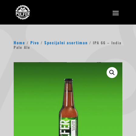
Home
Pivo
Specijalni asortiman
/
/
/ IPA 66 – India
Pale Ale