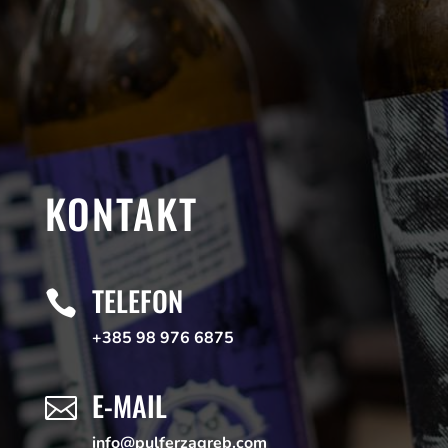
KONTAKT
TELEFON

+385 98 976 6875
E-MAIL

info@pulferzagreb.com