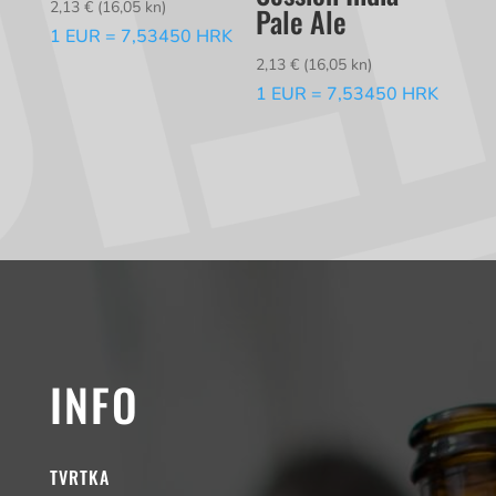
2,13
€
(16,05 kn)
Pale Ale
1 EUR = 7,53450 HRK
2,13
€
(16,05 kn)
1 EUR = 7,53450 HRK
INFO
TVRTKA