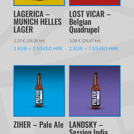
LAGERICA –
LOST VICAR –
MUNICH HELLES
Belgian
LAGER
Quadrupel
2,13
€
(16,05 kn)
3,58
€
(26,97 kn)
1 EUR = 7,53450 HRK
1 EUR = 7,53450 HRK
ZIHER – Pale Ale
LANDSKY –
Session India