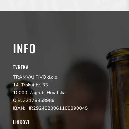
INFO
TVRTKA
TRAMVAJ PIVO d.o.o.
14. Trokut br. 33
10000, Zagreb, Hrvatska
OIB: 32178858989
IBAN: HR2924020061100890045
LINKOVI