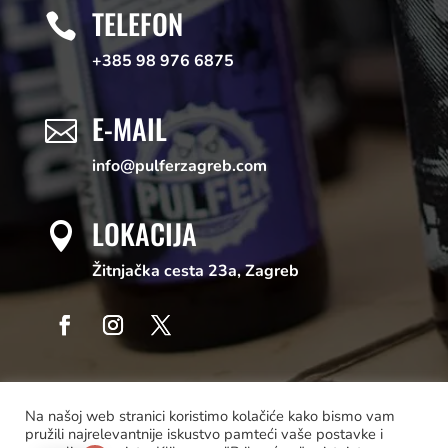
TELEFON

+385 98 976 6875
E-MAIL

info@pulferzagreb.com
LOKACIJA

Žitnjačka cesta 23a, Zagreb
Na našoj web stranici koristimo kolačiće kako bismo vam
pružili najrelevantnije iskustvo pamteći vaše postavke i